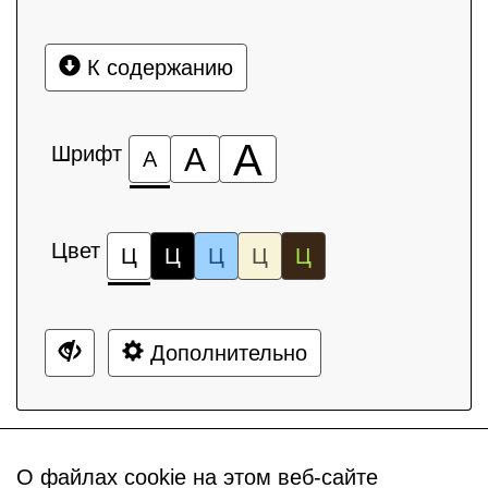
К содержанию
А
Шрифт
А
А
Цвет
Ц
Ц
Ц
Ц
Ц
Дополнительно
О файлах cookie на этом веб-сайте