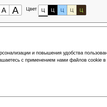
А
А
Цвет
Ц
Ц
Ц
Ц
Ц
рсонализации и повышения удобства пользова
ашаетесь с применением нами файлов cookie в 