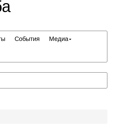
ба
ты
События
Медиа