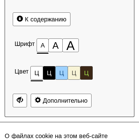
К содержанию
А
Шрифт
А
А
Цвет
Ц
Ц
Ц
Ц
Ц
Дополнительно
О файлах cookie на этом веб-сайте